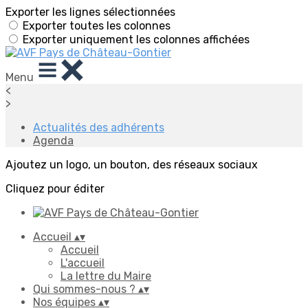
Exporter les lignes sélectionnées
Exporter toutes les colonnes
Exporter uniquement les colonnes affichées
Menu
<
>
Actualités des adhérents
Agenda
Ajoutez un logo, un bouton, des réseaux sociaux
Cliquez pour éditer
Accueil
▴
▾
Accueil
L'accueil
La lettre du Maire
Qui sommes-nous ?
▴
▾
Nos équipes
▴
▾