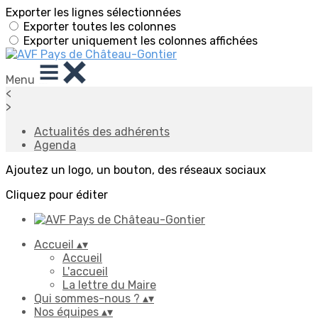
Exporter les lignes sélectionnées
Exporter toutes les colonnes
Exporter uniquement les colonnes affichées
Menu
<
>
Actualités des adhérents
Agenda
Ajoutez un logo, un bouton, des réseaux sociaux
Cliquez pour éditer
Accueil
▴
▾
Accueil
L'accueil
La lettre du Maire
Qui sommes-nous ?
▴
▾
Nos équipes
▴
▾